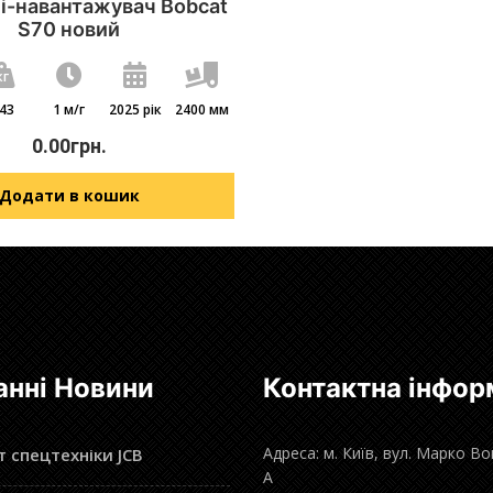
і-навантажувач Bobcat
S70 новий
43
1 м/г
2025 рік
2400 мм
0.00
грн.
Додати в кошик
анні Новини
Контактна інфор
Адреса: м. Київ, вул. Марко В
 спецтехніки JCB
А