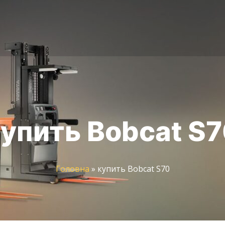
упить Bobcat S
Головна
»
купить Bobcat S70