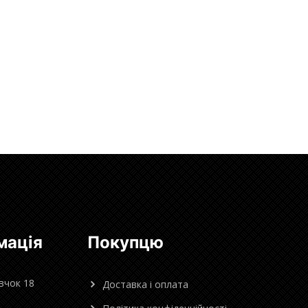
мація
Покупцю
овчок 18
Доставка і оплата