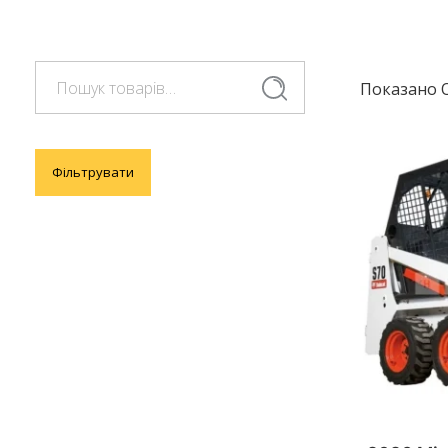
Шукати:
Шукати
Показано 
Фільтрувати