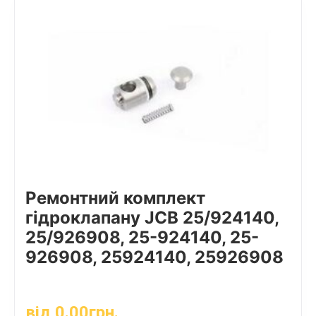
Ремонтний комплект
гідроклапану JCB 25/924140,
25/926908, 25-924140, 25-
926908, 25924140, 25926908
від
0.00
грн.