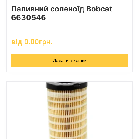
Паливний соленоїд Bobcat
6630546
від
0.00
грн.
Додати в кошик