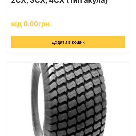
2CX, 3CX, 4CX (тип акула)
від
0.00
грн.
Додати в кошик