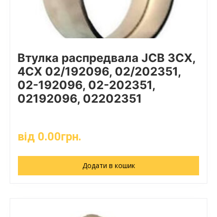
Втулка распредвала JCB 3CX,
4CX 02/192096, 02/202351,
02-192096, 02-202351,
02192096, 02202351
від
0.00
грн.
Додати в кошик