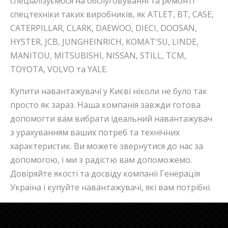
спеціалізуємося на обслуговуванні та ремонті
спецтехніки таких виробників, як ATLET, BT, CASE,
CATERPILLAR, CLARK, DAEWOO, DIECI, DOOSAN,
HYSTER, JCB, JUNGHEINRICH, KOMAT'SU, LINDE,
MANITOU, MITSUBISHI, NISSAN, STILL, TCM,
TOYOTA, VOLVO та YALE.
Купити навантажувачі у Києві ніколи не було так
просто як зараз. Наша компанія завжди готова
допомогти вам вибрати ідеальний навантажувач
з урахуванням ваших потреб та технічних
характеристик. Ви можете звернутися до нас за
допомогою, і ми з радістю вам допоможемо.
Довіряйте якості та досвіду компанії Генерація
Україна і купуйте навантажувачі, які вам потрібні.