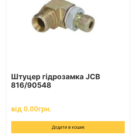
Штуцер гідрозамка JCB
816/90548
від
0.00
грн.
Додати в кошик