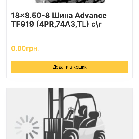
18×8.50-8 Шина Advance
TF919 (4PR,74A3,TL) с\г
0.00
грн.
Додати в кошик