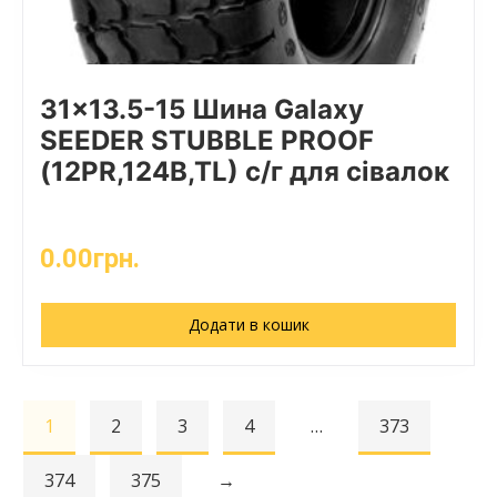
31×13.5-15 Шина Galaxy
SEEDER STUBBLE PROOF
(12PR,124B,TL) с/г для сівалок
0.00
грн.
Додати в кошик
1
2
3
4
…
373
374
375
→