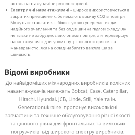
автонавантажувачі не розповсюджені.
Електричні навантажувачі
– широко використовуються в
закритих приміщеннях, бо немають викиду CO2 в повітря.
Можуть поставлятися з білою гумою супереластик для
надійного зчеплення та без слідів шин на підлозі складу.Він
не тільки не забруднює вихлопами повітря, а й перевершує
навантажувачі з двигуном внутрішнього згоряння за
маневреністю, яка на складі набагато важливіша за
швидкість.
Відомі виробники
До найвідоміших міжнародних виробників колісних
навантажувачів належать Bobcat, Case, Caterpillar,
Hitachi, Hyundai, JCB, Linde, Still, Yale та ін.
Generationukraine пропонує високоякісні
запчастини та технічне обслуговування різної якості
та цінового рівня для фронтальних та вилкових
погрузчиків від широкого спектру виробників.