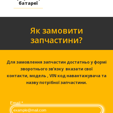
батареї
Як замовити
запчастини?
Для замовлення запчастин достатньо у формі
зворотнього зв’язку вказати свої
контакти,
модель ,
VIN код навантажувача та
назву потрібної запчастини.
Email
*