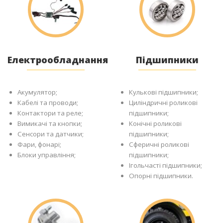
Електрообладнання
Підшипники
Акумулятор;
Кулькові підшипники;
Кабелі та проводи;
Циліндричні роликові
Контактори та реле;
підшипники;
Вимикачі та кнопки;
Конічні роликові
Сенсори та датчики;
підшипники;
Фари, фонарі;
Сферичні роликові
Блоки управління;
підшипники;
Ігольчасті підшипники;
Опорні підшипники.