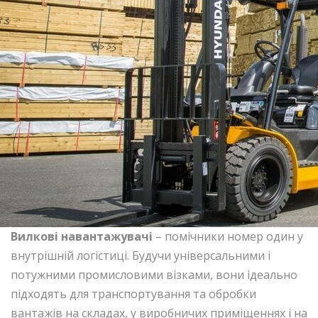
Вилков
і навантажувач
і
– помічники номер один у
внутрішній логістиці. Будучи універсальними і
потужними промисловими візками, вони ідеально
підходять для транспортування та обробки
вантажів на складах, у виробничих приміщеннях і на