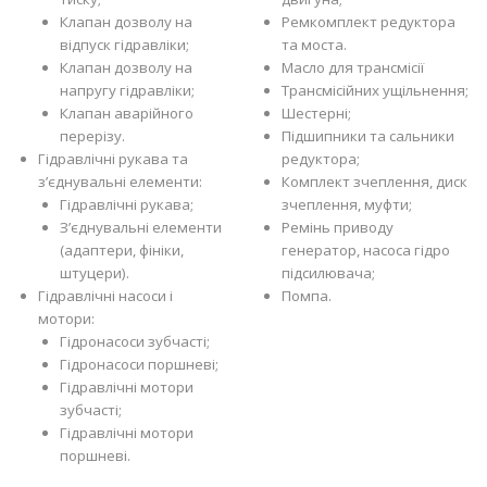
Клапан дозволу на
Ремкомплект редуктора
відпуск гідравліки;
та моста.
Клапан дозволу на
Масло для трансмісії
напругу гідравліки;
Трансмісійних ущільнення;
Клапан аварійного
Шестерні;
перерізу.
Підшипники та сальники
Гідравлічні рукава та
редуктора;
з’єднувальні елементи:
Комплект зчеплення, диск
Гідравлічні рукава;
зчеплення, муфти;
З’єднувальні елементи
Ремінь приводу
(адаптери, фініки,
генератор, насоса гідро
штуцери).
підсилювача;
Гідравлічні насоси і
Помпа.
мотори:
Гідронасоси зубчасті;
Гідронасоси поршневі;
Гідравлічні мотори
зубчасті;
Гідравлічні мотори
поршневі.