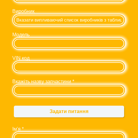
Виробник
Модель
VIN код
Вкажіть назву запчастини
*
Задати питання
Ім'я
*