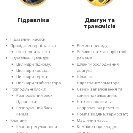
Гідравліка
Двигун та
трансмісія
Гідравлічні насоси;
Привід шестерні насоса;
Ремені приводу;
Шестерня насоса.
Ролики і натяжні пристрої
Гідравлічні циліндри:
ременів;
Циліндри підйому;
Шланги охолодження
Циліндри ковша;
двигуна;
Циліндри керма;
Шланги
Циліндри стабілізатора.
гідротрансформатора;
Розподільні блоки:
Свічки запалювання та
Розподільний блок
свічки накалювання;
гідравліки;
Натяжні ролики та
Розподільний блок
направляючі ременів;
керма.
Помпа водяна, термостат;
Клапани:
Масляний насос;
Клапан регулювання
Комплект прокладок
тиску;
двигуна;