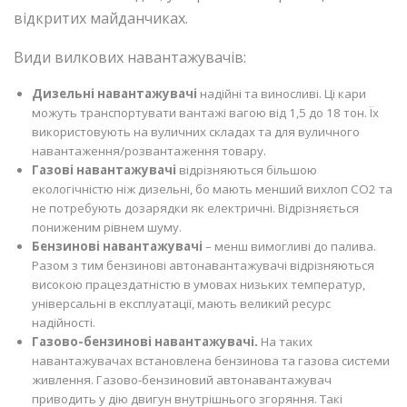
відкритих майданчиках.
Види вилкових навантажувачів:
Дизельні навантажувачі
надійні та виносливі. Ці кари
можуть транспортувати вантажі вагою від 1,5 до 18 тон. Їх
використовують на вуличних складах та для вуличного
навантаження/розвантаження товару.
Газові навантажувачі
відрізняються більшою
екологічністю ніж дизельні, бо мають менший вихлоп CO2 та
не потребують дозарядки як електричні. Відрізняється
пониженим рівнем шуму.
Бензинові навантажувачі
– менш вимогливі до палива.
Разом з тим бензинові автонавантажувачі відрізняються
високою працездатністю в умовах низьких температур,
універсальні в експлуатації, мають великий ресурс
надійності.
Газово-бензинові навантажувачі.
На таких
навантажувачах встановлена бензинова та газова системи
живлення. Газово-бензиновий автонавантажувач
приводить у дію двигун внутрішнього згоряння. Такі