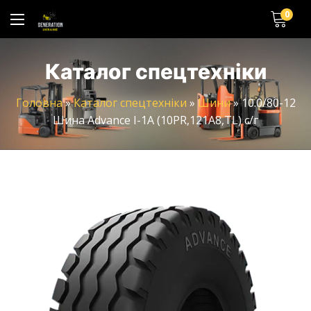
0
Каталог спецтехніки
Головна
»
Каталог спецтехніки
»
Шини
»
10.0/80-12
Шина Advance I-1А (10PR,121А8,TL) с/г