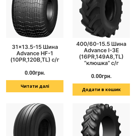
400/60-15.5 Шина
31×13.5-15 Шина
Advance I-3E
Advance HF-1
(16PR,149А8,TL)
(10PR,120B,TL) с/г
“клюшка” с/г
0.00
грн.
0.00
грн.
Читати далі
Додати в кошик