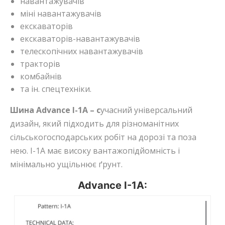
навантажувачів
міні навантажувачів
екскаваторів
екскаваторів-навантажувачів
телескопічних навантажувачів
тракторів
комбайнів
та ін. спецтехніки.
Шина Advance I-1A – c
учасний універсальний
дизайн, який підходить для різноманітних
сільськогосподарських робіт на дорозі та поза
нею.
І-1А має високу вантажопідйомність і
мінімально ущільнює ґрунт.
Advance I-1A: