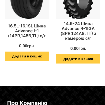
14.9-24 Шина
16.5L-16.1SL Шина
Advance R-1IGA
Advance I-1
(8PR,124А8,TT) з
(14PR,145B,TL) с/г
камерою с/г
0.00
грн.
0.00
грн.
Додати в кошик
Додати в кошик
Про Компанію