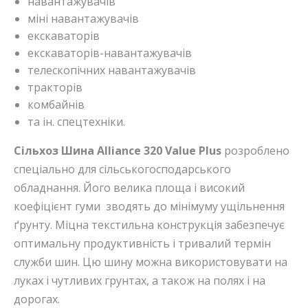
навантажувачів
міні навантажувачів
екскаваторів
екскаваторів-навантажувачів
телескопічних навантажувачів
тракторів
комбайнів
та ін. спецтехніки.
Сільхоз Шина Alliance 320 Value Plus
розроблено
спеціально для сільськогосподарського
обладнання. Його велика площа і високий
коефіцієнт гуми зводять до мінімуму ущільнення
ґрунту. Міцна текстильна конструкція забезпечує
оптимальну продуктивність і тривалий термін
служби шин. Цю шину можна використовувати на
луках і чутливих грунтах, а також на полях і на
дорогах.