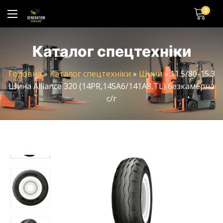
0
Каталог спецтехніки
Головна
»
Каталог спецтехніки
»
Шини
»
11.5/80-15.3
Шина Alliance 320 (14PR,145A6/141A8,TL) безкамерна
с/г