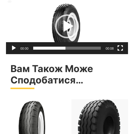
Відеопрогравач
00:00
00:08
Вам Також Може
Сподобатися…