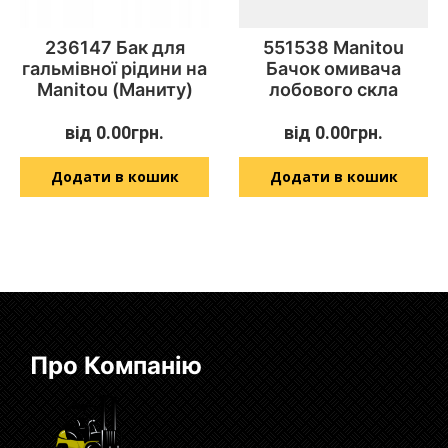
236147 Бак для
551538 Manitou
гальмівної рідини на
Бачок омивача
Manitou (Маниту)
лобового скла
від
0.00
грн.
від
0.00
грн.
Додати в кошик
Додати в кошик
Про Компанію