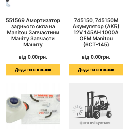
551569 Амортизатор
745150, 745150M
заднього скла на
Акумулятор (АКБ)
Manitou Запчастини
12V 145AH 1000A
Маніту Запчасти
OEM Manitou
Маниту
(6СТ-145)
від
0.00
грн.
від
0.00
грн.
Додати в кошик
Додати в кошик