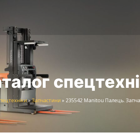
талог спецтехн
пецтехніки
»
Запчастини
»
235542 Manitou Палець. Запча