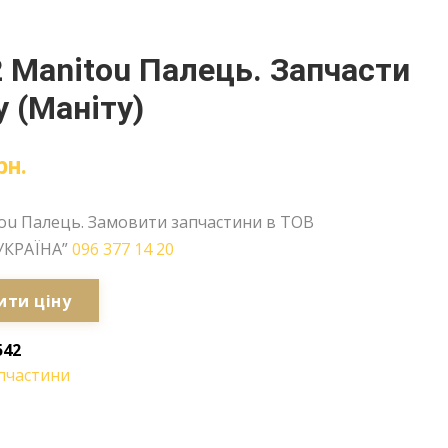
 Manitou Палець. Запчасти
 (Маніту)
рн.
tou Палець. Замовити запчастини в ТОВ
УКРАЇНА”
096 377 14 20
ити ціну
542
пчастини