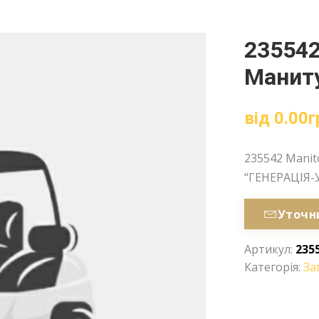
235542
Маниту
від
0.00
г
235542 Mani
“ГЕНЕРАЦІЯ-
Уточн
Артикул:
235
Категорія:
За