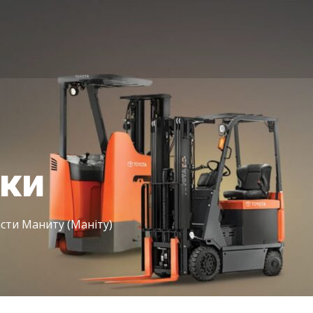
іки
сти Маниту (Маніту)