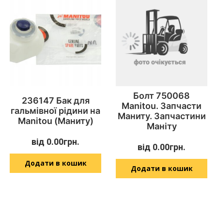
Болт 750068
236147 Бак для
Manitou. Запчасти
гальмівної рідини на
Маниту. Запчастини
Manitou (Маниту)
Маніту
від
0.00
грн.
від
0.00
грн.
Додати в кошик
Додати в кошик