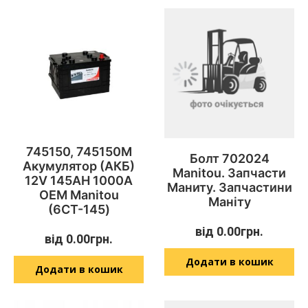
745150, 745150M
Болт 702024
Акумулятор (АКБ)
Manitou. Запчасти
12V 145AH 1000A
Маниту. Запчастини
OEM Manitou
Маніту
(6СТ-145)
від
0.00
грн.
від
0.00
грн.
Додати в кошик
Додати в кошик