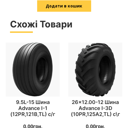
Додати в кошик
Схожі Товари
9.5L-15 Шина
26×12.00-12 Шина
Advance I-1
Advance I-3D
(12PR,121B,TL) с/г
(10PR,125A2,TL) с\г
0.00
грн.
0.00
грн.