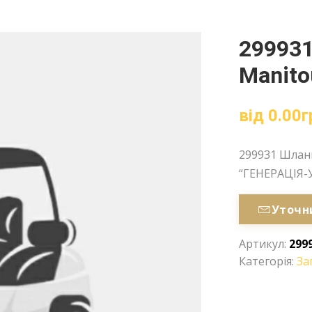
299931
Manito
від
0.00
г
299931 Шланг
“ГЕНЕРАЦІЯ-
Уточн
Артикул:
299
Категорія:
За