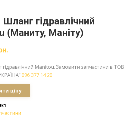
 Шланг гідравлічний
u (Маниту, Маніту)
рн.
 гідравлічний Manitou. Замовити запчастини в ТОВ
УКРАЇНА”
096 377 14 20
ити ціну
931
пчастини