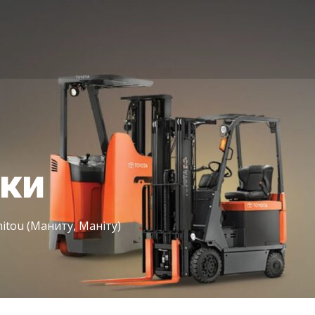
іки
itou (Маниту, Маніту)