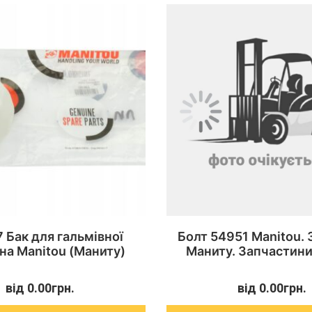
 Бак для гальмівної
Болт 54951 Manitou.
 на Manitou (Маниту)
Маниту. Запчастини
від
0.00
грн.
від
0.00
грн.