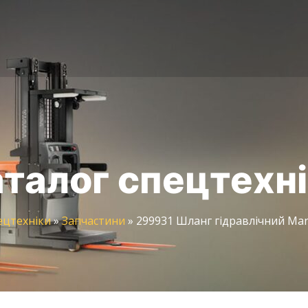
талог спецтехн
ецтехніки
»
Запчастини
»
299931 Шланг гідравлічний Man