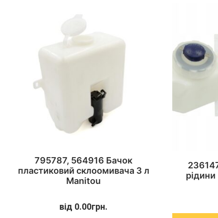
795787, 564916 Бачок
236147
пластиковий склоомивача 3 л
рідини
Manitou
від
0.00
грн.