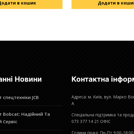
Додати в кошик
Додати в коши
анні Новини
Контактна інфор
Адреса: м. Київ, вул. Марко В
 спецтехніки JCB
А
 Bobcat: Надійний Та
Спеціальна підтримка та прод
й Сервіс
073 377 14 21 ОФІС
Години праці: Пн-Пт 9:00-18:00