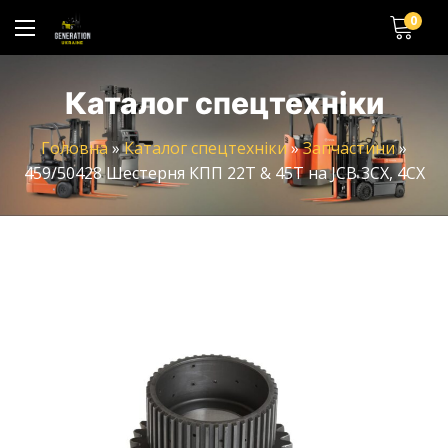
0
Каталог спецтехніки
Головна
»
Каталог спецтехніки
»
Запчастини
»
459/50428 Шестерня КПП 22T & 45T на JCB 3CX, 4CX