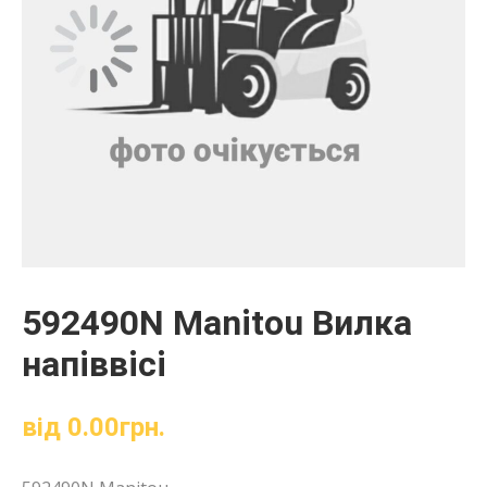
592490N Manitou Вилка
напіввісі
від
0.00
грн.