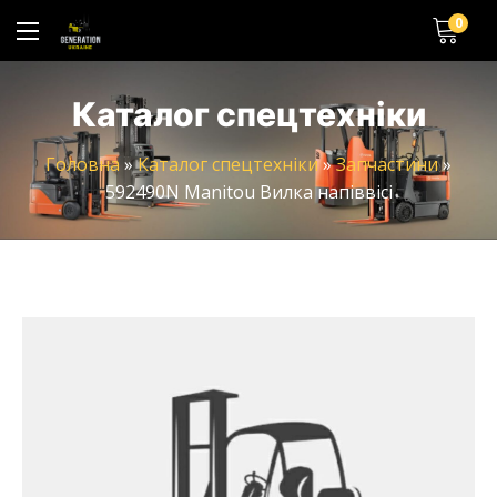
0
Каталог спецтехніки
Головна
»
Каталог спецтехніки
»
Запчастини
»
592490N Manitou Вилка напіввісі