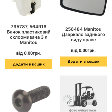
795787, 564916
256484 Manitou
Бачок пластиковий
Дзеркало заднього
склоомивача 3 л
виду праве
Manitou
від
0.00
грн.
від
0.00
грн.
Додати в кошик
Додати в кошик