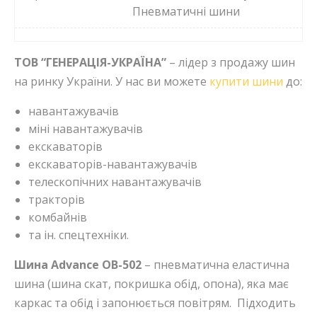
Пневматичні шини
ТОВ “ГЕНЕРАЦІЯ-УКРАЇНА”
– лідер з продажу шин
на ринку України. У нас ви можете
купити шини
до:
навантажувачів
міні навантажувачів
екскаваторів
екскаваторів-навантажувачів
телескопічних навантажувачів
тракторів
комбайнів
та ін. спецтехніки.
Шина Advance OB-502
– пневматична еластична
шина (шина скат, покришка обід, опона), яка має
каркас та обід і запонюється повітрям. Підходить