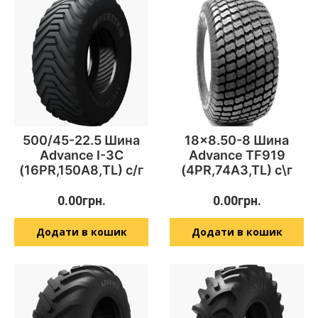
500/45-22.5 Шина
18×8.50-8 Шина
Advance I-3C
Advance TF919
(16PR,150А8,TL) с/г
(4PR,74A3,TL) с\г
0.00
грн.
0.00
грн.
Додати в кошик
Додати в кошик