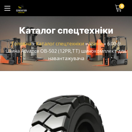
0
Каталог спецтехніки
Головна
»
Каталог спецтехніки
»
Шини
»
6.00-9
Шина Advance OB-502 (12PR,TT) шинокомплект для
навантажувача