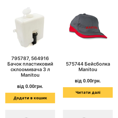
795787, 564916
Бачок пластиковий
575744 Бейсболка
склоомивача 3 л
Manitou
Manitou
від
0.00
грн.
від
0.00
грн.
Читати далі
Додати в кошик