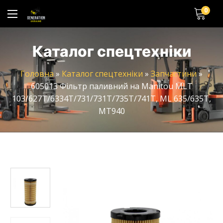
0
Каталог спецтехніки
Головна
»
Каталог спецтехніки
»
Запчастини
»
605013 Фільтр паливний на Manitou MLT
103/627T/6334T/731/731T/735T/741T, ML 635/635T,
MT940