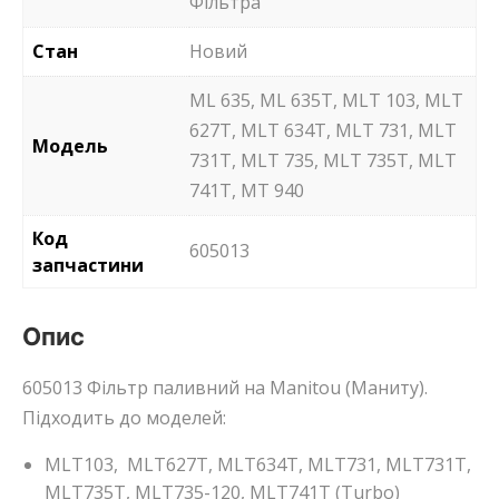
Фільтра
Стан
Новий
ML 635, ML 635T, MLT 103, MLT
627T, MLT 634T, MLT 731, MLT
Модель
731T, MLT 735, MLT 735T, MLT
741T, MT 940
Код
605013
запчастини
Опис
605013 Фільтр паливний на Manitou (Маниту).
Підходить до моделей:
MLT103, MLT627T, MLT634T, MLT731, MLT731T,
MLT735T, MLT735-120, MLT741T (Turbo)