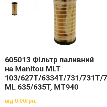
605013 Фільтр паливний
на Manitou MLT
103/627T/6334T/731/731T/7
ML 635/635T, MT940
від
0.00
грн.