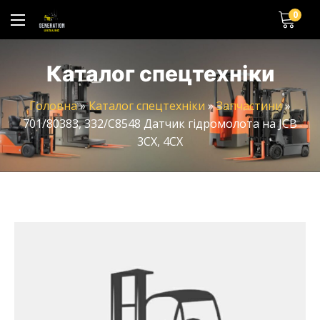
0
Каталог спецтехніки
Головна
»
Каталог спецтехніки
»
Запчастини
»
701/80383, 332/C8548 Датчик гідромолота на JCB
3CX, 4CX