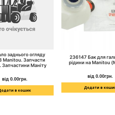
ло заднього огляду
236147 Бак для гал
 Manitou. Запчасти
рідини на Manitou (
. Запчастини Маніту
від
0.00
грн.
від
0.00
грн.
Додати в коши
Додати в кошик