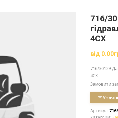
716/30
гідрав
4CX
від
0.00
г
716/30129 Да
4CX
Замовити за
Уточн
Артикул:
716
Категорія:
За