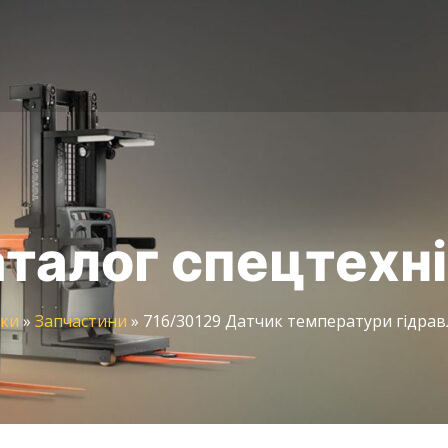
талог спецтехн
іки
»
Запчастини
»
716/30129 Датчик температури гідравл