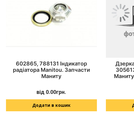
602865, 788131 Індикатор
Дзерка
радіатора Manitou. Запчасти
305613
Маниту
Маниту
від
0.00
грн.
Додати в кошик