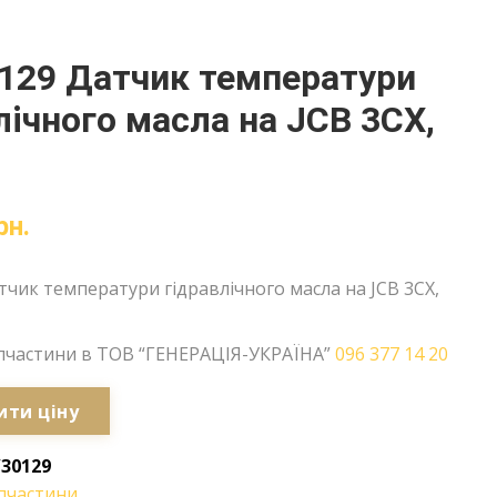
129 Датчик температури
лічного масла на JCB 3CX,
рн.
тчик температури гідравлічного масла на JCB 3CX,
пчастини в ТОВ “ГЕНЕРАЦІЯ-УКРАЇНА”
096 377 14 20
ити ціну
/30129
пчастини