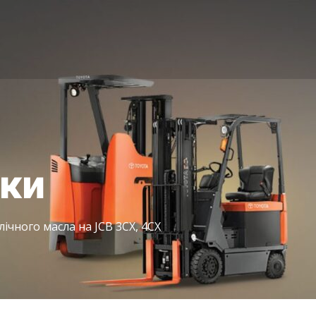
іки
ічного масла на JCB 3CX, 4CX