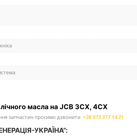
хніка
истема
лічного масла на JCB 3CX, 4CX
лення запчастин просимо дзвонити
+38 073 377 14 21
ГЕНЕРАЦІЯ-УКРАЇНА”: