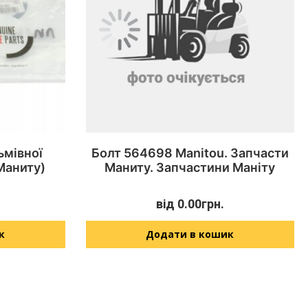
ьмівної
Болт 564698 Manitou. Запчасти
Маниту)
Маниту. Запчастини Маніту
від
0.00
грн.
к
Додати в кошик