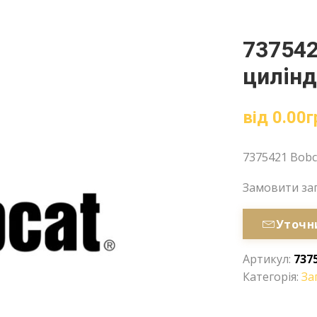
737542
цилінд
від
0.00
г
7375421 Bob
Замовити за
Уточн
Артикул:
737
Категорія:
За