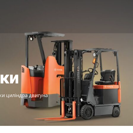
іки
ки циліндра двигуна