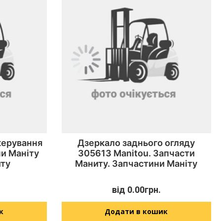
керування
Дзеркало заднього огляду
ни Маніту
305613 Manitou. Запчасти
ту
Маниту. Запчастини Маніту
від
0.00
грн.
к
Додати в кошик