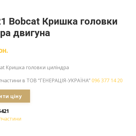
1 Bobcat Кришка головки
ра двигуна
рн.
cat Кришка головки циліндра
пчастини в ТОВ “ГЕНЕРАЦІЯ-УКРАЇНА”
096 377 14 20
ити ціну
5421
пчастини