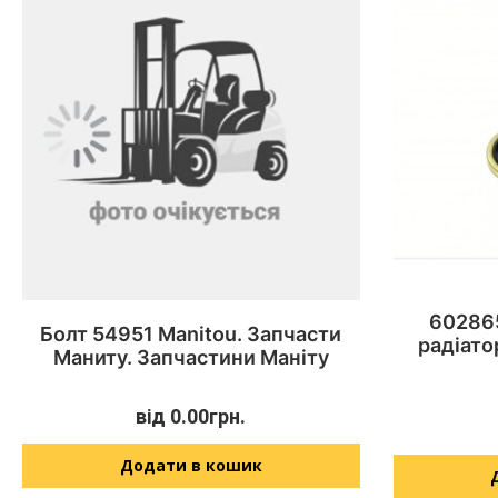
602865
Болт 54951 Manitou. Запчасти
радіато
Маниту. Запчастини Маніту
від
0.00
грн.
Додати в кошик