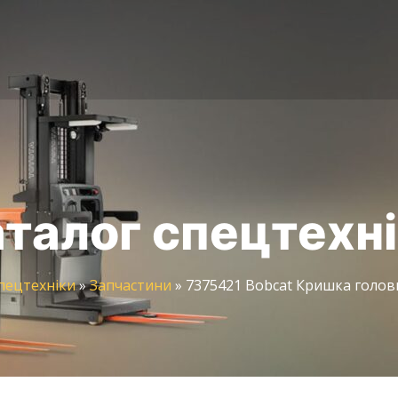
талог спецтехн
пецтехніки
»
Запчастини
»
7375421 Bobcat Кришка голов