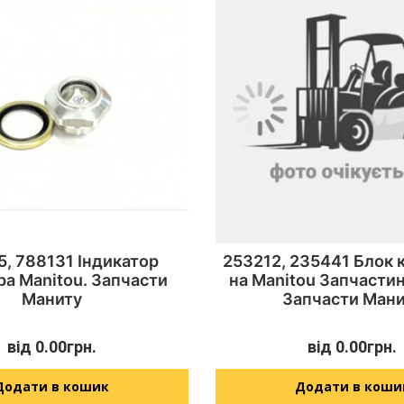
, 788131 Індикатор
253212, 235441 Блок 
ра Manitou. Запчасти
на Manitou Запчасти
Маниту
Запчасти Мани
від
0.00
грн.
від
0.00
грн.
Додати в кошик
Додати в коши