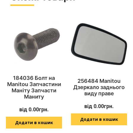
184036 Болт на
256484 Manitou
Manitou Запчастини
Дзеркало заднього
Маніту Запчасти
виду праве
Маниту
від
0.00
грн.
від
0.00
грн.
Додати в кошик
Додати в кошик