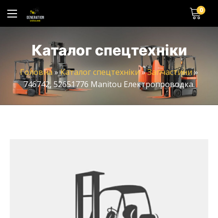
0
Каталог спецтехніки
Головна
»
Каталог спецтехніки
»
Запчастини
»
746742, 52651776 Manitou Електропроводка.