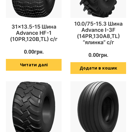
10.0/75-15.3 Шина
31×13.5-15 Шина
Advance I-3F
Advance HF-1
(14PR,130A8,TL)
(10PR,120B,TL) с/г
“ялинка” с/г
0.00
грн.
0.00
грн.
Читати далі
Додати в кошик