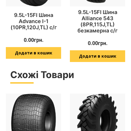
9.5L-15FI Шина
9.5L-15FI Шина
Alliance 543
Advance I-1
(8PR,115J,TL)
(10PR,120J,TL) с/г
безкамерна с/г
0.00
грн.
0.00
грн.
Додати в кошик
Додати в кошик
Схожі Товари