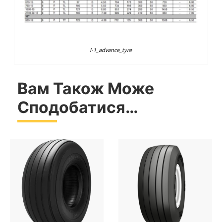
I-1_advance_tyre
Вам Також Може
Сподобатися…