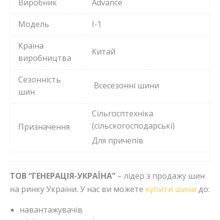
Виробник
Advance
Модель
I-1
Країна
Китай
виробництва
Сезонність
Всесезонні шини
шин
Сільгосптехніка
(сільскогосподарські)
Призначення
Для причепів
ТОВ “ГЕНЕРАЦІЯ-УКРАЇНА”
– лідер з продажу шин
на ринку України. У нас ви можете
купити шини
до:
навантажувачів