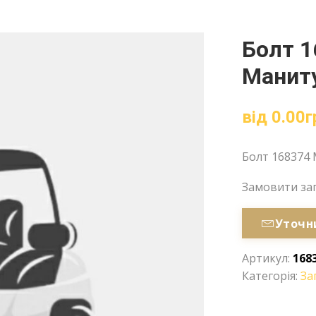
Болт 1
Маниту
від
0.00
г
Болт 168374 
Замовити за
Уточн
Артикул:
168
Категорія:
За