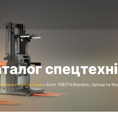
талог спецтехн
техніки
»
Запчастини
»
Болт 168374 Manitou. Запчасти Ма