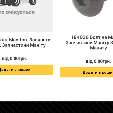
184036 Болт на M
олт Manitou. Запчасти
Запчастини Маніту 
. Запчастини Маніту
Маниту
від
0.00
грн.
від
0.00
грн.
Додати в кошик
Додати в коши