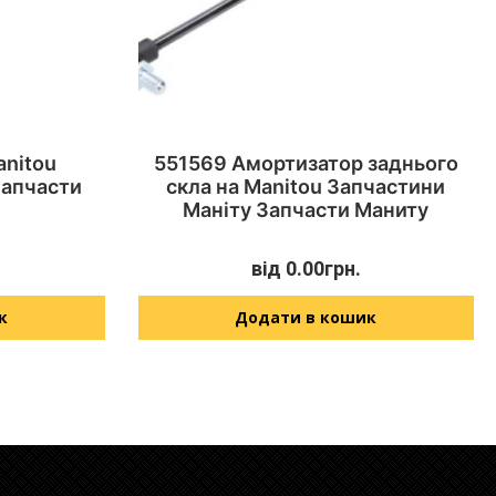
anitou
551569 Амортизатор заднього
Запчасти
скла на Manitou Запчастини
Маніту Запчасти Маниту
від
0.00
грн.
к
Додати в кошик