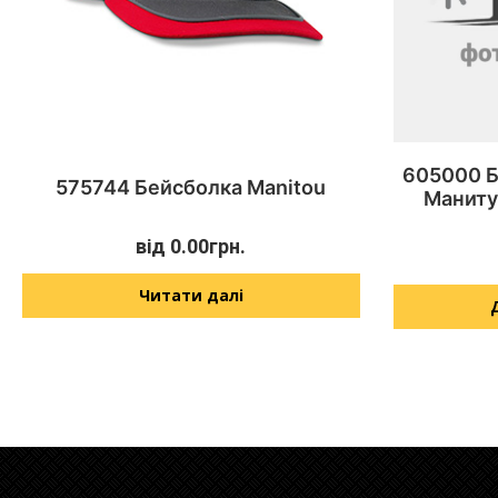
605000 Б
575744 Бейсболка Manitou
Маниту
від
0.00
грн.
Читати далі