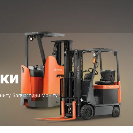
іки
ниту. Запчастини Маніту