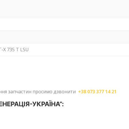
-X 735 T LSU
лення запчастин просимо дзвонити
+38 073 377 14 21
ГЕНЕРАЦІЯ-УКРАЇНА”: