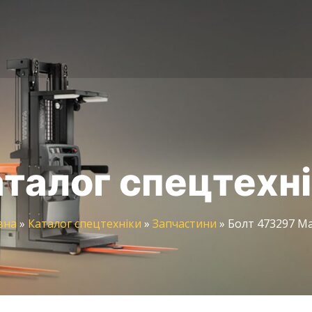
талог спецтехн
вна
»
Каталог спецтехніки
»
Запчастини
»
Болт 473297 Ma