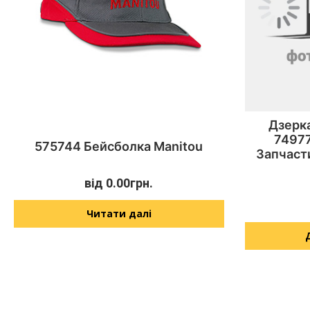
Дзерка
74977
575744 Бейсболка Manitou
Запчаст
від
0.00
грн.
Читати далі