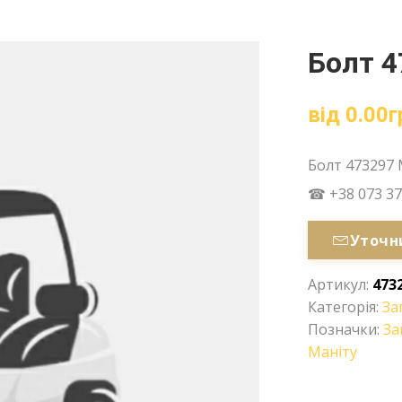
Болт 4
від
0.00
г
Болт 473297 
☎ +38 073 37
Уточн
Артикул:
473
Категорія:
За
Позначки:
За
Маніту