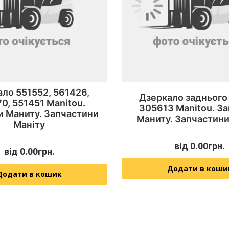
ло 551552, 561426,
Дзеркало заднього
0, 551451 Manitou.
305613 Manitou. З
и Маниту. Запчастини
Маниту. Запчастини
Маніту
від
0.00
грн.
від
0.00
грн.
Додати в коши
Додати в кошик