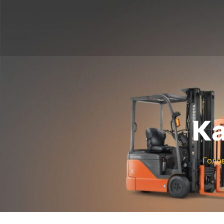
Ка
Голо