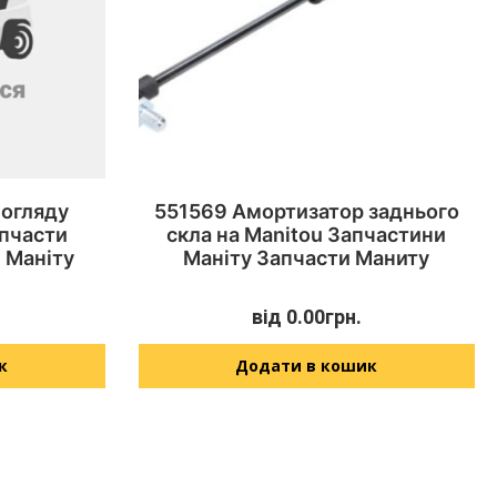
 огляду
551569 Амортизатор заднього
апчасти
скла на Manitou Запчастини
 Маніту
Маніту Запчасти Маниту
від
0.00
грн.
к
Додати в кошик