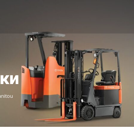
іки
nitou