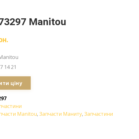
73297 Manitou
рн.
Manitou
7 14 21
ити ціну
297
пчастини
пчасти Manitou
,
Запчасти Маниту
,
Запчастини