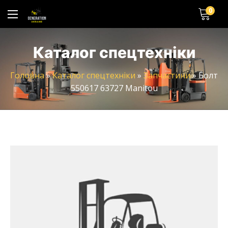
0
Каталог спецтехніки
Головна
»
Каталог спецтехніки
»
Запчастини
»
Болт
550617 63727 Manitou