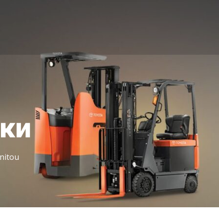
іки
nitou