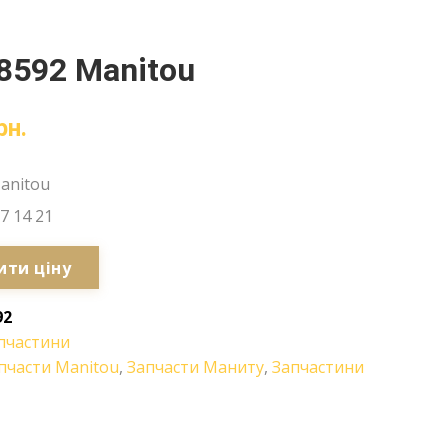
8592 Manitou
рн.
anitou
7 14 21
ити ціну
92
пчастини
пчасти Manitou
,
Запчасти Маниту
,
Запчастини