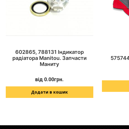
602865, 788131 Індикатор
радіатора Manitou. Запчасти
575744
Маниту
від
0.00
грн.
Додати в кошик