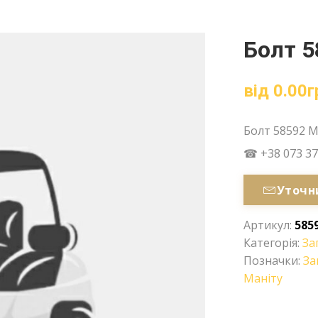
Болт 5
від
0.00
г
Болт 58592 M
☎ +38 073 37
Уточн
Артикул:
585
Категорія:
За
Позначки:
За
Маніту