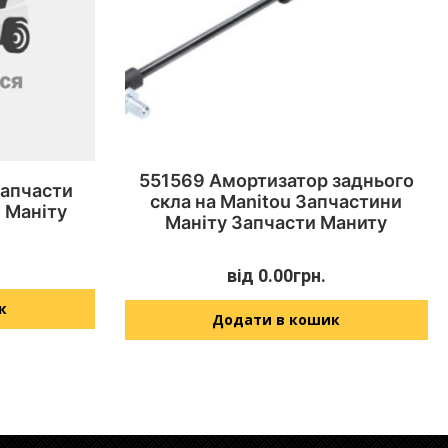
551569 Амортизатор заднього
Запчасти
скла на Manitou Запчастини
 Маніту
Маніту Запчасти Маниту
від
0.00
грн.
к
Додати в кошик