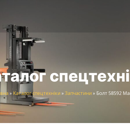
талог спецтехн
вна
»
Каталог спецтехніки
»
Запчастини
»
Болт 58592 Ma