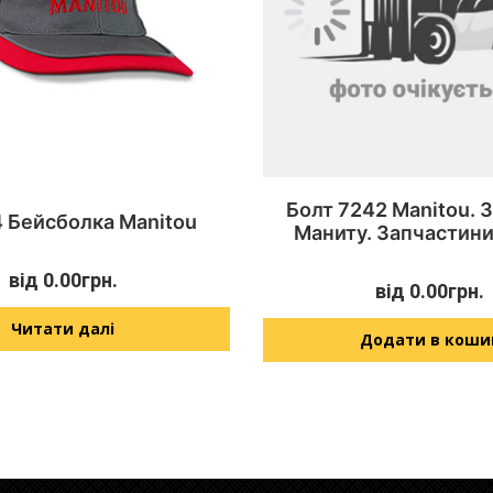
Болт 7242 Manitou. 
 Бейсболка Manitou
Маниту. Запчастини
від
0.00
грн.
від
0.00
грн.
Читати далі
Додати в коши