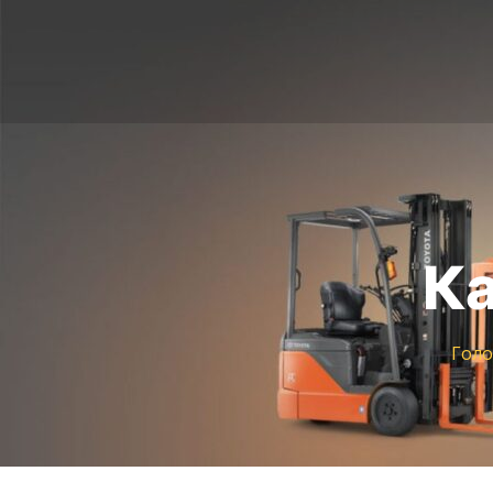
Ка
Голо