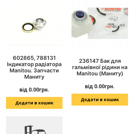
602865, 788131
236147 Бак для
Індикатор радіатора
гальмівної рідини на
Manitou. Запчасти
Manitou (Маниту)
Маниту
від
0.00
грн.
від
0.00
грн.
Додати в кошик
Додати в кошик