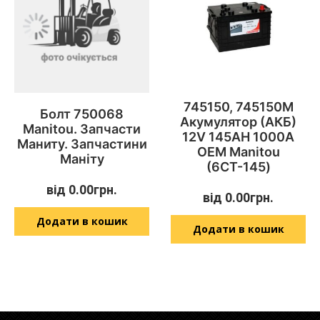
745150, 745150M
Болт 750068
Акумулятор (АКБ)
Manitou. Запчасти
12V 145AH 1000A
Маниту. Запчастини
OEM Manitou
Маніту
(6СТ-145)
від
0.00
грн.
від
0.00
грн.
Додати в кошик
Додати в кошик