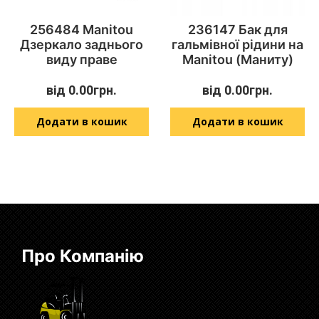
256484 Manitou
236147 Бак для
Дзеркало заднього
гальмівної рідини на
виду праве
Manitou (Маниту)
від
0.00
грн.
від
0.00
грн.
Додати в кошик
Додати в кошик
Про Компанію