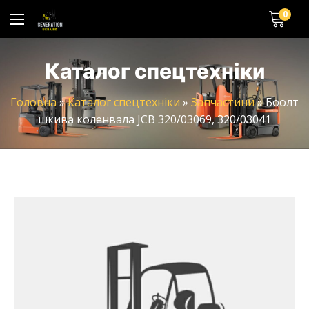
0
Каталог спецтехніки
Головна
»
Каталог спецтехніки
»
Запчастини
»
Боолт
шкива коленвала JCB 320/03069, 320/03041