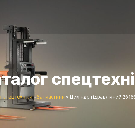
талог спецтехн
г спецтехніки
»
Запчастини
»
Циліндр гідравлічний 2618