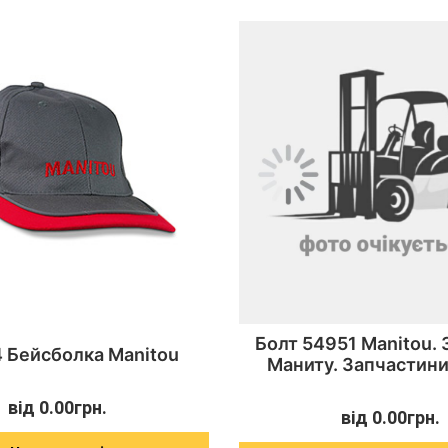
Болт 54951 Manitou.
 Бейсболка Manitou
Маниту. Запчастини
від
0.00
грн.
від
0.00
грн.