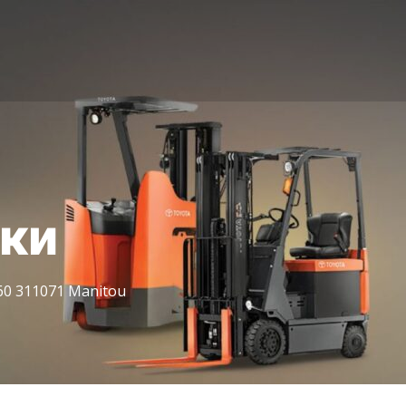
іки
60 311071 Manitou