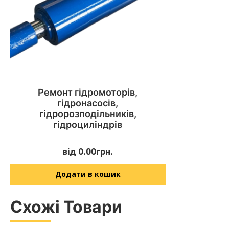
Ремонт гідромоторів,
гідронасосів,
гідророзподільників,
гідроциліндрів
від
0.00
грн.
Додати в кошик
Схожі Товари