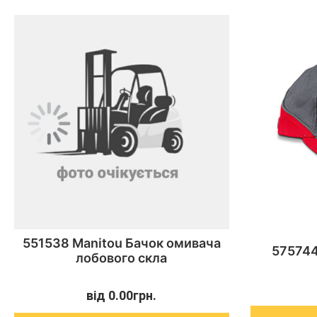
551538 Manitou Бачок омивача
575744
лобового скла
від
0.00
грн.