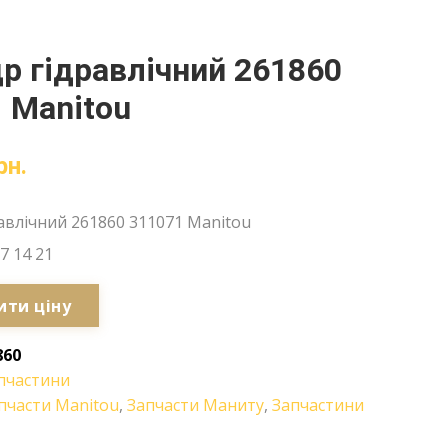
р гідравлічний 261860
 Manitou
рн.
авлічний 261860 311071 Manitou
7 14 21
ити ціну
860
пчастини
пчасти Manitou
,
Запчасти Маниту
,
Запчастини