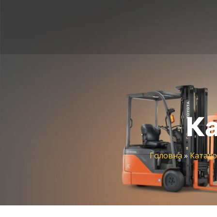
Ка
Головна
»
Катало