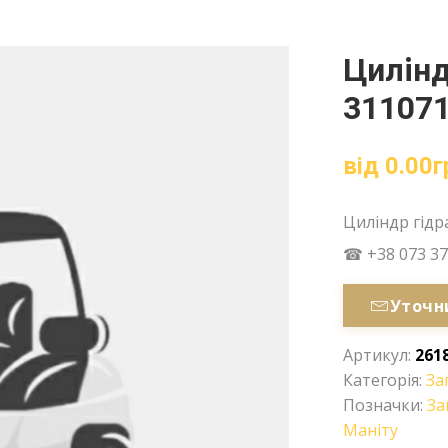
Цилінд
311071
від
0.00
г
Циліндр гідр
☎ +38 073 37
Уточн
Артикул:
261
Категорія:
За
Позначки:
За
Маніту