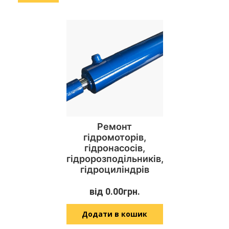
Ремонт
гідромоторів,
гідронасосів,
гідророзподільників,
гідроциліндрів
від
0.00
грн.
Додати в кошик