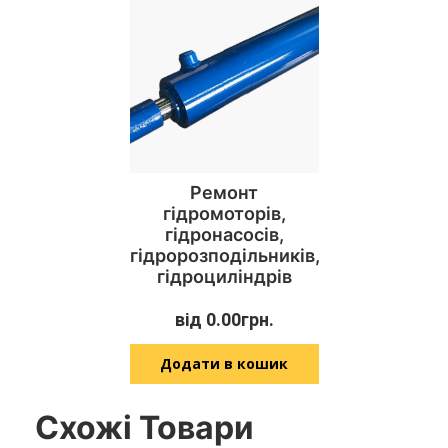
Ремонт
гідромоторів,
гідронасосів,
гідророзподільників,
гідроциліндрів
від
0.00
грн.
Додати в кошик
Схожі Товари