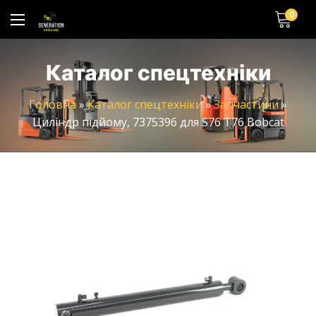
0
Каталог спецтехніки
Головна
»
Каталог спецтехніки
»
Запчастини
»
Циліндр підйому, 7375396 для S76 T76 Bobcat