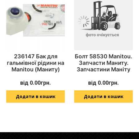
236147 Бак для
Болт 58530 Manitou.
гальмівної рідини на
Запчасти Маниту.
Manitou (Маниту)
Запчастини Маніту
від
0.00
грн.
від
0.00
грн.
Додати в кошик
Додати в кошик