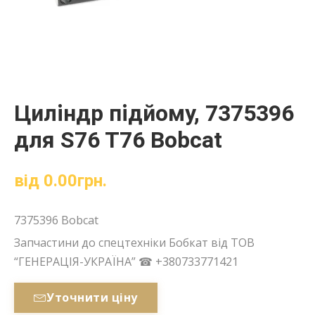
Циліндр підйому, 7375396
для S76 T76 Bobcat
від
0.00
грн.
7375396 Bobcat
Запчастини до спецтехніки Бобкат від ТОВ
“ГЕНЕРАЦІЯ-УКРАЇНА” ☎ +380733771421
Уточнити ціну