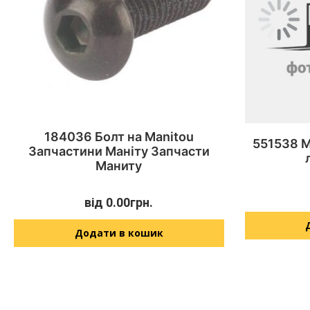
184036 Болт на Manitou
551538 M
Запчастини Маніту Запчасти
Маниту
від
0.00
грн.
Додати в кошик