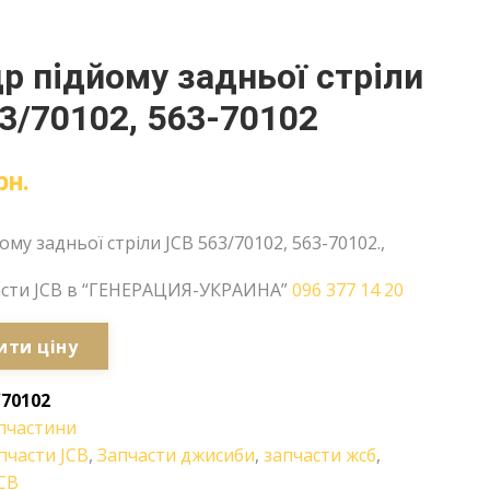
р підйому задньої стріли
3/70102, 563-70102
рн.
му задньої стріли JCB 563/70102, 563-70102.,
асти JCB в “ГЕНЕРАЦИЯ-УКРАИНА”
096 377 14 20
ити ціну
/70102
пчастини
пчасти JCB
,
Запчасти джисиби
,
запчасти жсб
,
CB