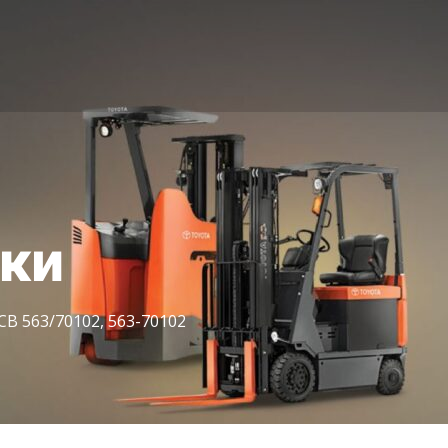
іки
CB 563/70102, 563-70102