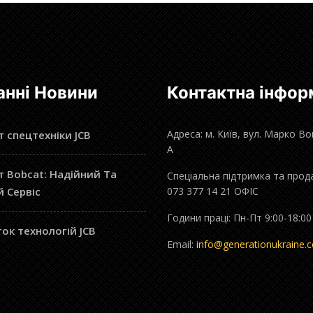
анні Новини
Контактна інфор
Адреса: м. Київ, вул. Марко В
 спецтехніки JCB
А
 Bobcat: Надійний Та
Спеціальна підтримка та прод
й Сервіс
073 377 14 21 ОФІС
Години праці: Пн-Пт 9:00-18:00
ок технологій JCB
Email:
info@generationukraine.