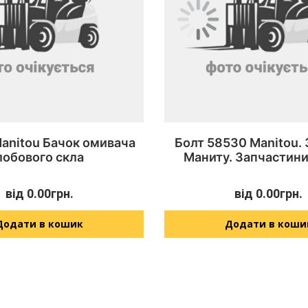
anitou Бачок омивача
Болт 58530 Manitou.
лобового скла
Маниту. Запчастини
від
0.00
грн.
від
0.00
грн.
Додати в кошик
Додати в коши