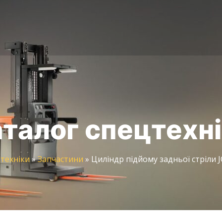
талог спецтехн
техніки
»
Запчастини
»
Циліндр підйому задньої стріли J