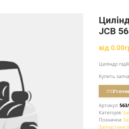
Цилінд
JCB 56
від
0.00
г
Циліндр підйо
Купить запч
Уточн
Артикул:
563
Категорія:
За
Позначки:
За
Запчастини J