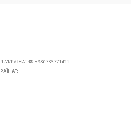
ЦІЯ-УКРАЇНА” ☎ +380733771421
РАЇНА”: