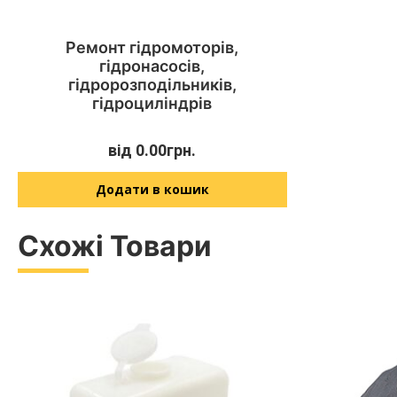
Ремонт гідромоторів,
гідронасосів,
гідророзподільників,
гідроциліндрів
від
0.00
грн.
Додати в кошик
Схожі Товари