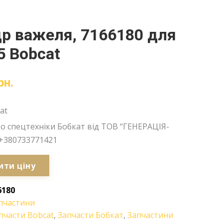
р важеля, 7166180 для
5 Bobcat
рн.
at
о спецтехніки Бобкат від ТОВ “ГЕНЕРАЦІЯ-
+380733771421
ити ціну
6180
пчастини
пчасти Bobcat
,
Запчасти Бобкат
,
Запчастини