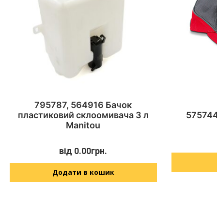
795787, 564916 Бачок
пластиковий склоомивача 3 л
575744
Manitou
від
0.00
грн.
Додати в кошик