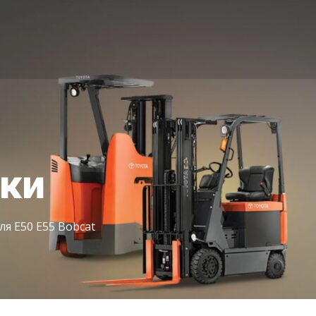
іки
ля E50 E55 Bobcat