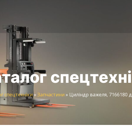
талог спецтехн
г спецтехніки
»
Запчастини
»
Циліндр важеля, 7166180 д