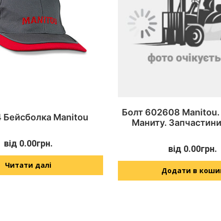
Болт 602608 Manitou.
 Бейсболка Manitou
Маниту. Запчастини
від
0.00
грн.
від
0.00
грн.
Читати далі
Додати в коши