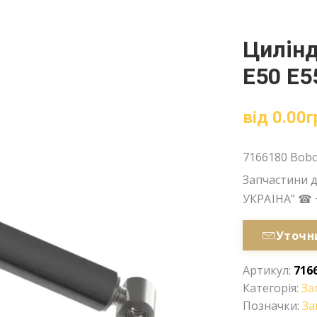
Цилінд
E50 E5
від
0.00
г
7166180 Bobc
Запчастини д
УКРАЇНА” ☎ 
Уточн
Артикул:
716
Категорія:
За
Позначки:
За