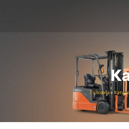
Ка
Головна
»
Катало