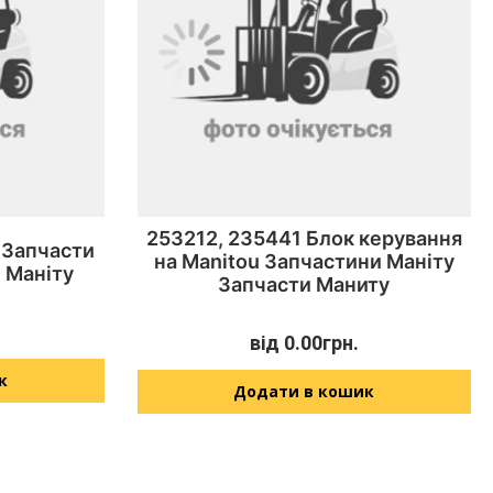
253212, 235441 Блок керування
 Запчасти
на Manitou Запчастини Маніту
 Маніту
Запчасти Маниту
від
0.00
грн.
к
Додати в кошик