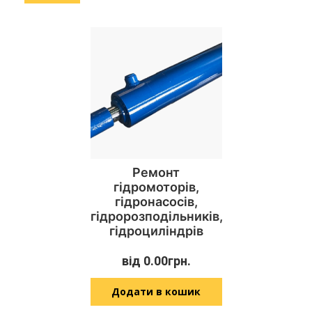
Ремонт
гідромоторів,
гідронасосів,
гідророзподільників,
гідроциліндрів
від
0.00
грн.
Додати в кошик