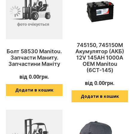
745150, 745150M
Болт 58530 Manitou.
Акумулятор (АКБ)
Запчасти Маниту.
12V 145AH 1000A
Запчастини Маніту
OEM Manitou
(6СТ-145)
від
0.00
грн.
від
0.00
грн.
Додати в кошик
Додати в кошик