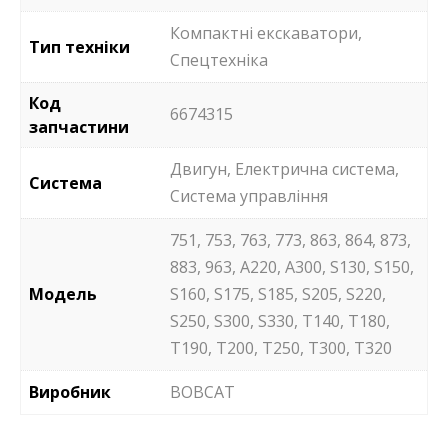
Компактні екскаватори,
Тип техніки
Спецтехніка
Код
6674315
запчастини
Двигун, Електрична система,
Система
Система управління
751, 753, 763, 773, 863, 864, 873,
883, 963, A220, A300, S130, S150,
Модель
S160, S175, S185, S205, S220,
S250, S300, S330, T140, T180,
T190, Т200, Т250, Т300, Т320
Виробник
BOBCAT