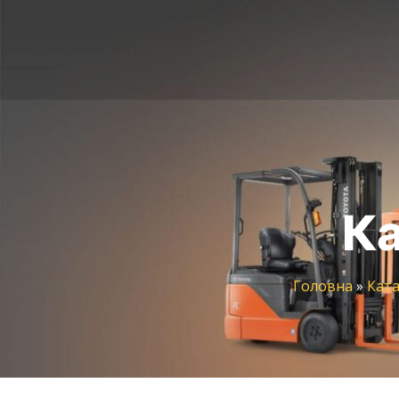
Ка
Головна
»
Ката