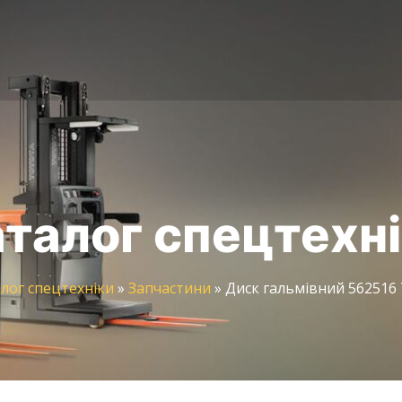
талог спецтехн
лог спецтехніки
»
Запчастини
»
Диск гальмівний 562516 