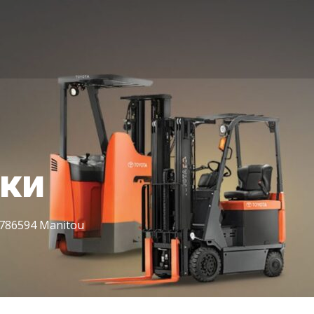
іки
786594 Manitou