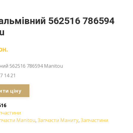
альмівний 562516 786594
u
рн.
ний 562516 786594 Manitou
7 14 21
ити ціну
516
пчастини
пчасти Manitou
,
Запчасти Маниту
,
Запчастини