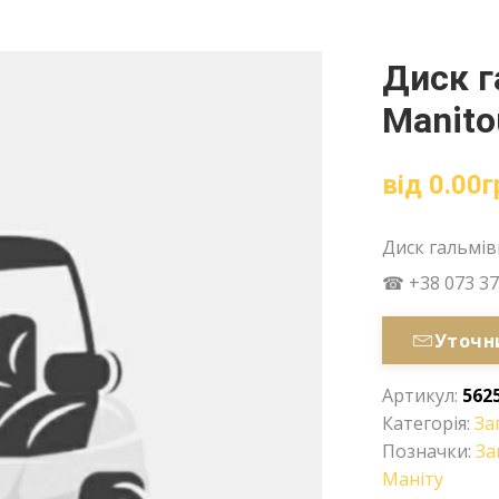
Диск г
Manito
від
0.00
г
Диск гальмів
☎ +38 073 37
Уточн
Артикул:
562
Категорія:
За
Позначки:
За
Маніту