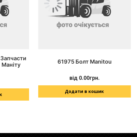
 Запчасти
61975 Болт Manitou
 Маніту
від
0.00
грн.
Додати в кошик
к