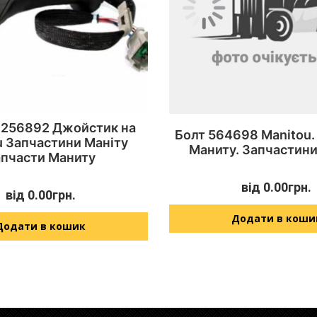
 256892 Джойстик на
Болт 564698 Manitou.
u Запчастини Маніту
Маниту. Запчастини
апчасти Маниту
від
0.00
грн.
від
0.00
грн.
Додати в коши
Додати в кошик