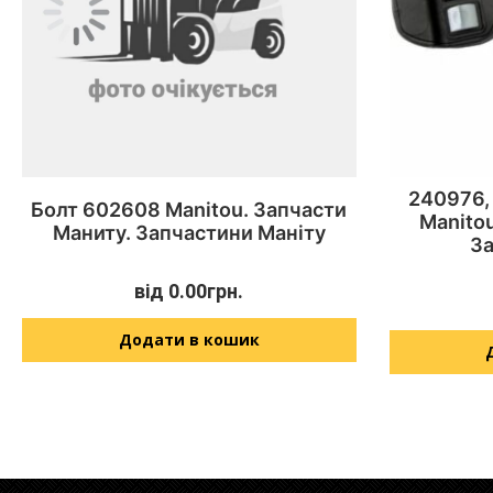
240976,
Болт 602608 Manitou. Запчасти
Manito
Маниту. Запчастини Маніту
З
від
0.00
грн.
Додати в кошик