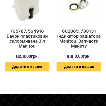
795787, 564916
602865, 788131
Бачок пластиковий
Індикатор радіатора
склоомивача 3 л
Manitou. Запчасти
Manitou
Маниту
від
0.00
грн.
від
0.00
грн.
Додати в кошик
Додати в кошик