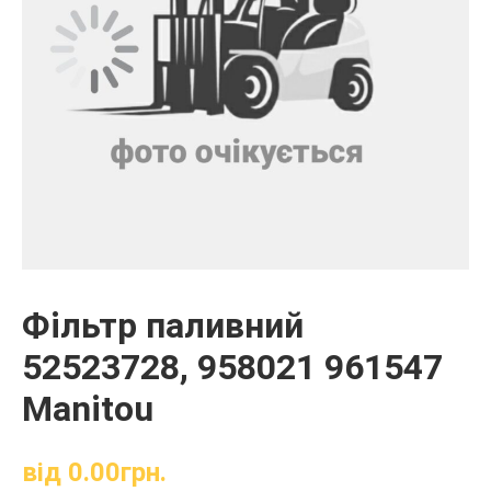
Фільтр паливний
52523728, 958021 961547
Manitou
від
0.00
грн.