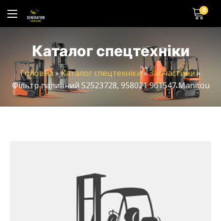
0
Каталог спецтехніки
Головна
»
Каталог спецтехніки
»
Запчастини
»
Фільтр паливний 52523728, 958021 961547 Manitou