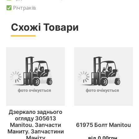
Річтраків
Схожі Товари
Дзеркало заднього
огляду 305613
Manitou. Запчасти
61975 Болт Manitou
Маниту. Запчастини
Маніту
від
0.00
грн.