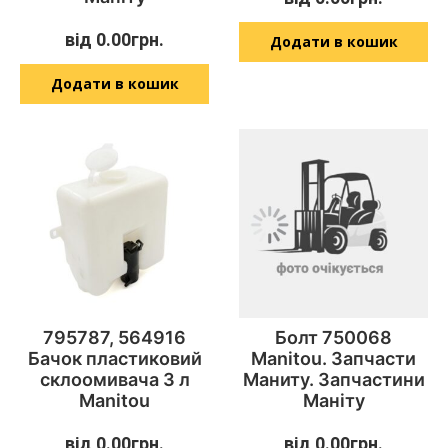
від
0.00
грн.
Додати в кошик
Додати в кошик
795787, 564916
Болт 750068
Бачок пластиковий
Manitou. Запчасти
склоомивача 3 л
Маниту. Запчастини
Manitou
Маніту
від
0.00
грн.
від
0.00
грн.