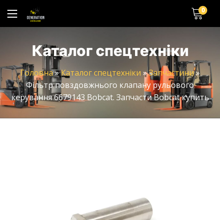
0
Каталог спецтехніки
Головна
»
Каталог спецтехніки
»
Запчастини
»
Фільтр повздовжнього клапану рульового
керування 6679143 Bobcat. Запчасти Bobcat купить