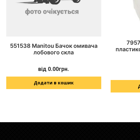
7957
551538 Manitou Бачок омивача
пластик
лобового скла
від
0.00
грн.
Додати в кошик