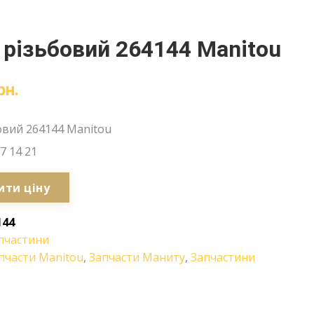
 різьбовий 264144 Manitou
рн.
овий 264144 Manitou
7 14 21
ити ціну
144
пчастини
пчасти Manitou
,
Запчасти Маниту
,
Запчастини