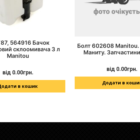
87, 564916 Бачок
Болт 602608 Manitou.
овий склоомивача 3 л
Маниту. Запчастини
Manitou
від
0.00
грн.
від
0.00
грн.
Додати в коши
Додати в кошик