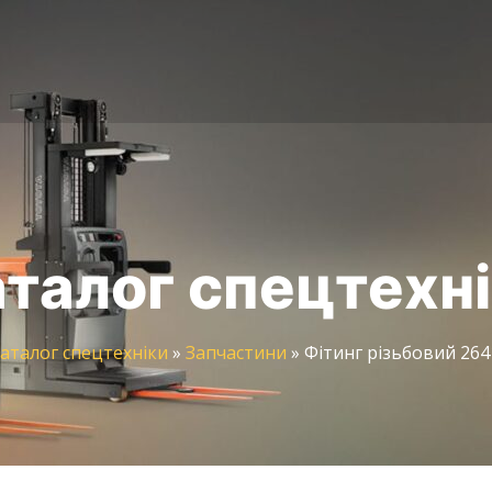
талог спецтехн
аталог спецтехніки
»
Запчастини
»
Фітинг різьбовий 264