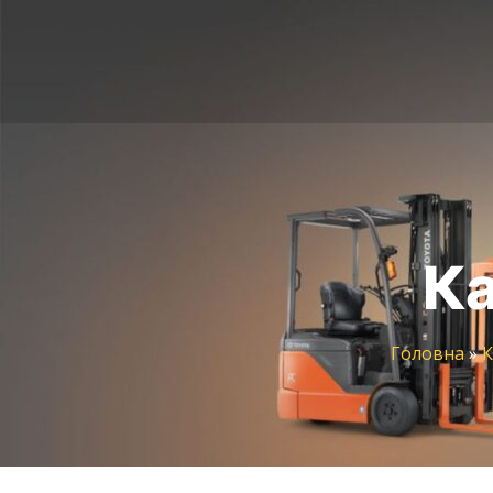
Ка
Головна
»
К