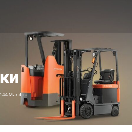
іки
144 Manitou