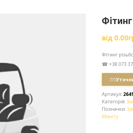
Фітинг
від
0.00
г
Фітинг різьб
☎ +38 073 37
Уточн
Артикул:
264
Категорія:
За
Позначки:
За
Маніту