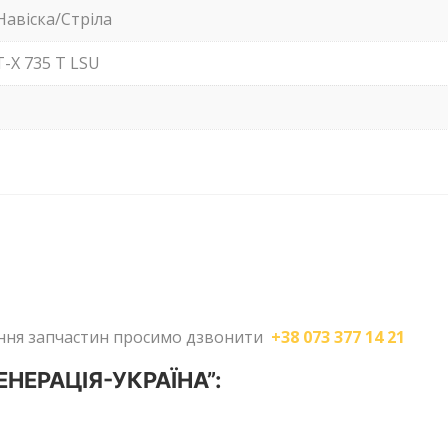
Навіска/Стріла
-X 735 T LSU
лення запчастин просимо дзвонити
+38 073 377 14 21
ГЕНЕРАЦІЯ-УКРАЇНА”: