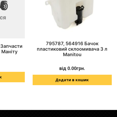
795787, 564916 Бачок
 Запчасти
пластиковий склоомивача 3 л
 Маніту
Manitou
від
0.00
грн.
к
Додати в кошик