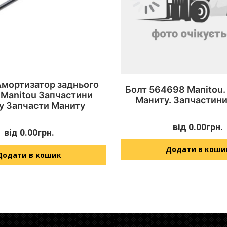
Амортизатор заднього
Болт 564698 Manitou.
 Manitou Запчастини
Маниту. Запчастини
у Запчасти Маниту
від
0.00
грн.
від
0.00
грн.
Додати в коши
Додати в кошик