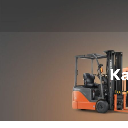
Ка
Голо