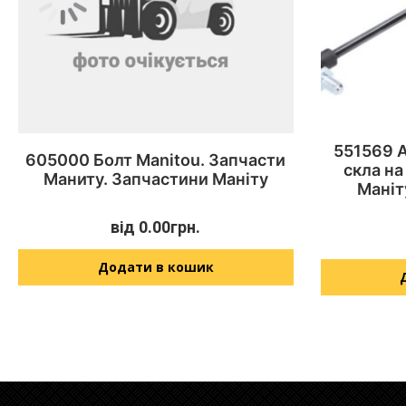
551569 
605000 Болт Manitou. Запчасти
скла на
Маниту. Запчастини Маніту
Маніт
від
0.00
грн.
Додати в кошик