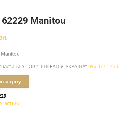
162229 Manitou
рн.
 Manitou
пчастини в ТОВ “ГЕНЕРАЦІЯ-УКРАЇНА”
096 377 14 20
ити ціну
229
пчастини