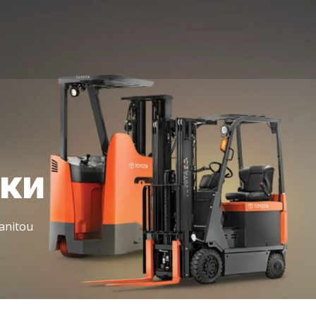
іки
anitou