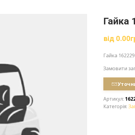
Гайка 
від
0.00
г
Гайка 162229
Замовити за
Уточн
Артикул:
162
Категорія:
За