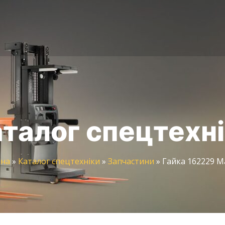
талог спецтехн
вна
»
Каталог спецтехніки
»
Запчастини
»
Гайка 162229 M