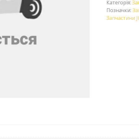
Категорія:
За
Позначки:
За
Запчастини J