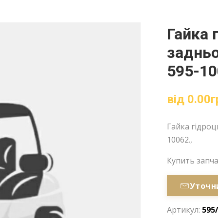
Гайка 
задньо
595-10
від
0.00
г
Гайка гідроци
10062.,
Купить запч
Уточн
Артикул:
595