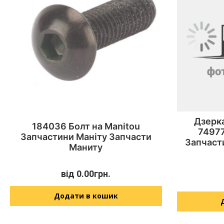
Дзерка
184036 Болт на Manitou
74977
Запчастини Маніту Запчасти
Запчаст
Маниту
від
0.00
грн.
Додати в кошик