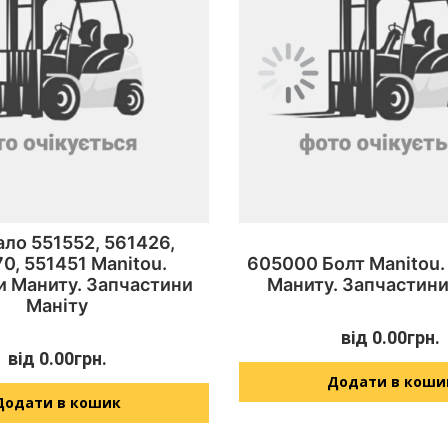
ло 551552, 561426,
0, 551451 Manitou.
605000 Болт Manitou.
и Маниту. Запчастини
Маниту. Запчастини
Маніту
від
0.00
грн.
від
0.00
грн.
Додати в коши
Додати в кошик