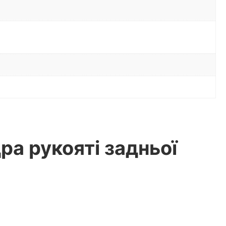
ра рукояті задньої