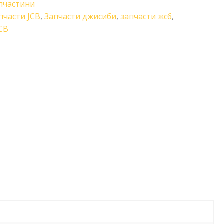
пчастини
пчасти JCB
,
Запчасти джисиби
,
запчасти жсб
,
CB