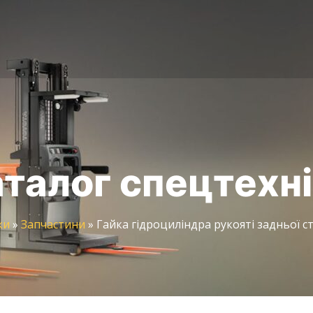
талог спецтехн
ки
»
Запчастини
»
Гайка гідроциліндра рукояті задньої ст