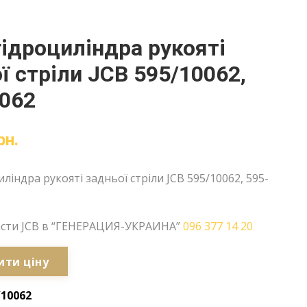
гідроциліндра рукояті
ї стріли JCB 595/10062,
062
рн.
ліндра рукояті задньої стріли JCB 595/10062, 595-
асти JCB в “ГЕНЕРАЦИЯ-УКРАИНА”
096 377 14 20
ити ціну
/10062