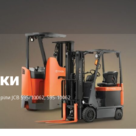
іки
ріли JCB 595/10062, 595-10062