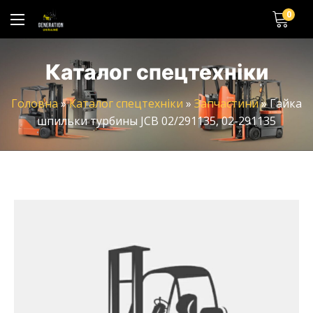
0
Каталог спецтехніки
Головна
»
Каталог спецтехніки
»
Запчастини
»
Гайка
шпильки турбины JCB 02/291135, 02-291135