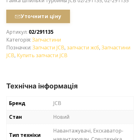
Гайка шпильки турбины JCB 02/291135, 02-291135
Уточнити ціну
Артикул:
02/291135
Категорія:
Запчастини
Позначки:
Запчасти JCB
,
запчасти жсб
,
Запчастини
JCB
,
Купить запчасти JCB
Технічна інформація
Бренд
JCB
Стан
Новий
Навантажувачі, Екскаватор-
Тип техніки
навантажувач, Спецтехніка