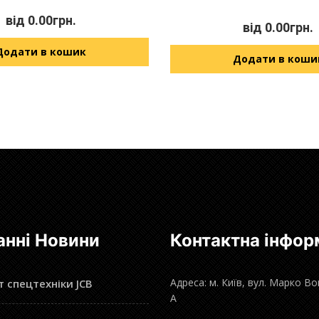
від
0.00
грн.
від
0.00
грн.
Додати в кошик
Додати в коши
анні Новини
Контактна інфор
Адреса: м. Київ, вул. Марко В
 спецтехніки JCB
А