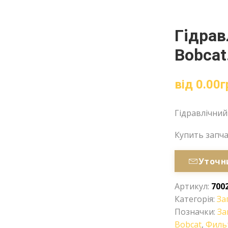
Гідрав
Bobcat
від
0.00
г
Гідравлічний
Купить запч
Уточн
Артикул:
700
Категорія:
За
Позначки:
За
Bobcat
,
Филь