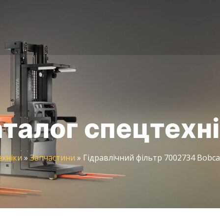
талог спецтехн
ехніки
»
Запчастини
»
Гідравлічний фільтр 7002734 Bobca