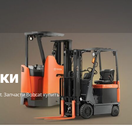
іки
t. Запчасти Bobcat купить