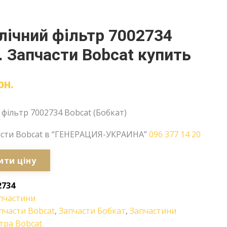
лічний фільтр 7002734
. Запчасти Bobcat купить
рн.
 фільтр 7002734 Bobcat (Бобкат)
асти Bobcat в “ГЕНЕРАЦИЯ-УКРАИНА”
096 377 14 20
ити ціну
2734
пчастини
пчасти Bobcat
,
Запчасти Бобкат
,
Запчастини
тра Bobcat