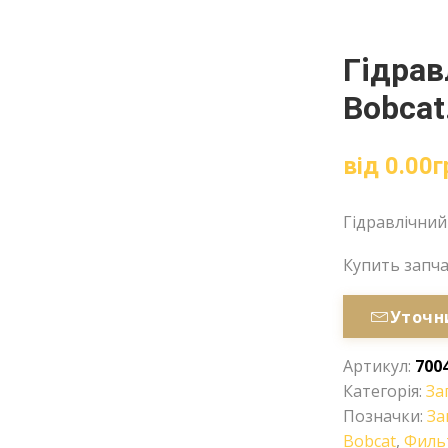
Гідрав
Bobcat
від
0.00
г
Гідравлічний
Купить запч
Уточн
Артикул:
700
Категорія:
За
Позначки:
За
Bobcat
,
Филь