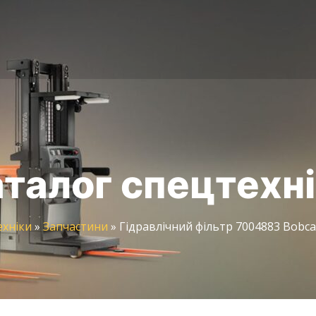
талог спецтехн
ехніки
»
Запчастини
»
Гідравлічний фільтр 7004883 Bobca