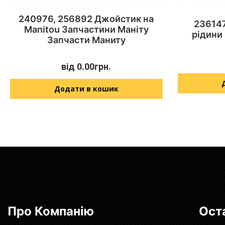
240976, 256892 Джойстик на
236147
Manitou Запчастини Маніту
рідини
Запчасти Маниту
від
0.00
грн.
Додати в кошик
Про Компанію
Ост