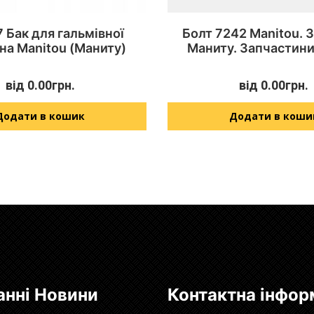
 Бак для гальмівної
Болт 7242 Manitou. 
 на Manitou (Маниту)
Маниту. Запчастини
від
0.00
грн.
від
0.00
грн.
Додати в кошик
Додати в коши
анні Новини
Контактна інфор