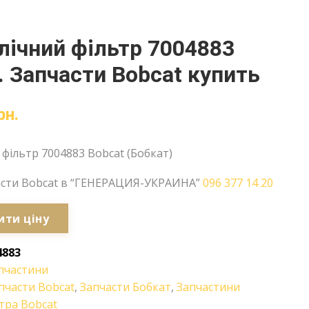
лічний фільтр 7004883
. Запчасти Bobcat купить
рн.
 фільтр 7004883 Bobcat (Бобкат)
асти Bobcat в “ГЕНЕРАЦИЯ-УКРАИНА”
096 377 14 20
ити ціну
4883
пчастини
пчасти Bobcat
,
Запчасти Бобкат
,
Запчастини
тра Bobcat