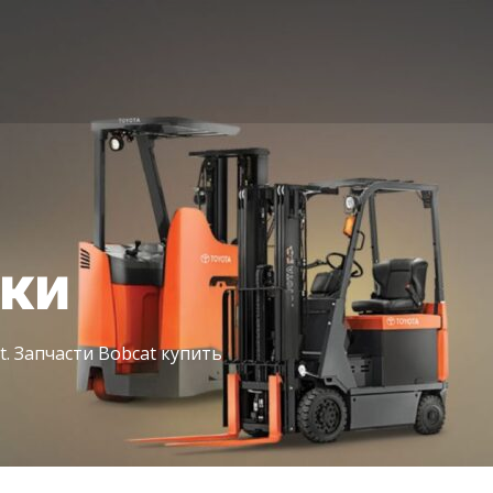
іки
t. Запчасти Bobcat купить