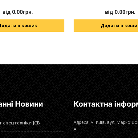
від
0.00
грн.
від
0.00
грн.
Додати в кошик
Додати в коши
анні Новини
Контактна інфор
Адреса: м. Київ, вул. Марко В
 спецтехніки JCB
А