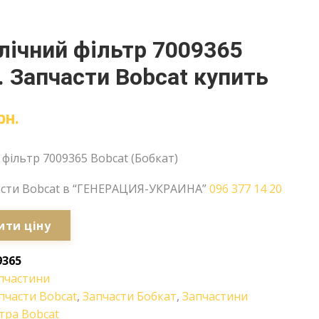
лічний фільтр 7009365
. Запчасти Bobcat купить
рн.
 фільтр 7009365 Bobcat (Бобкат)
асти Bobcat в “ГЕНЕРАЦИЯ-УКРАИНА”
096 377 14 20
ити ціну
9365
пчастини
пчасти Bobcat
,
Запчасти Бобкат
,
Запчастини
тра Bobcat