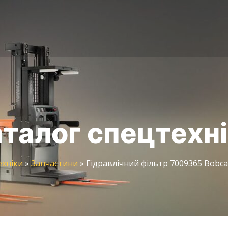
талог спецтехн
ехніки
»
Запчастини
»
Гідравлічний фільтр 7009365 Bobca