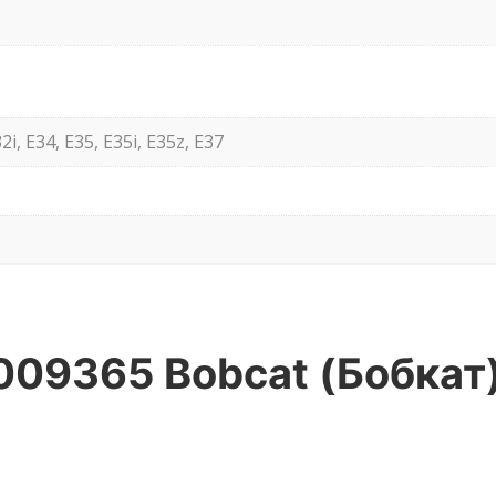
2i, E34, E35, E35i, E35z, E37
7009365 Bobcat (Бобкат