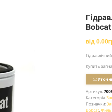
Гідрав
Bobcat
від
0.00
г
Гідравлічний
Купить запч
Уточн
Артикул:
700
Категорія:
За
Позначки:
За
Bobcat
,
Филь