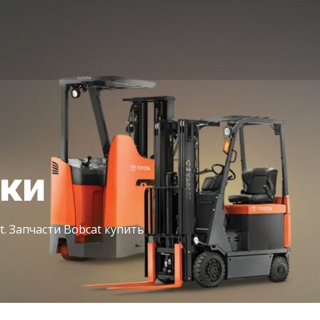
іки
t. Запчасти Bobcat купить