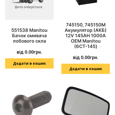
745150, 745150M
551538 Manitou
Акумулятор (АКБ)
Бачок омивача
12V 145AH 1000A
лобового скла
OEM Manitou
(6СТ-145)
від
0.00
грн.
від
0.00
грн.
Додати в кошик
Додати в кошик