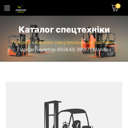
0
Каталог спецтехніки
Головна
»
Каталог спецтехніки
»
Запчастини
»
Гідроакумулятор (602643) 305971 Manitou