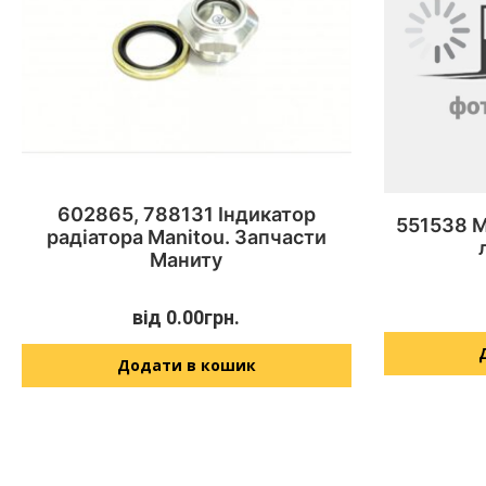
602865, 788131 Індикатор
551538 M
радіатора Manitou. Запчасти
Маниту
від
0.00
грн.
Додати в кошик