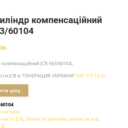
иліндр компенсаційний
3/60104
рн.
 компенсаційний JCB 563/60104.,
асти JCB в “ГЕНЕРАЦИЯ-УКРАИНА”
096 377 14 20
ити ціну
/60104
пчастини
пчасти JCB
,
Запчасти джисиби
,
запчасти жсб
,
CB