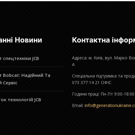
анні Новини
Контактна інфор
Адреса: м. Київ, вул. Марко В
 спецтехніки JCB
А
 Bobcat: Надійний Та
Спеціальна підтримка та прод
й Сервіс
073 377 14 21 ОФІС
Години праці: Пн-Пт 9:00-18:00
ок технологій JCB
Email:
info@generationukraine.