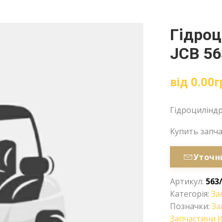
Гідроц
JCB 56
від
0.00
г
Гідроциліндр
Купить запч
Уточн
Артикул:
563
Категорія:
За
Позначки:
За
Запчастини J