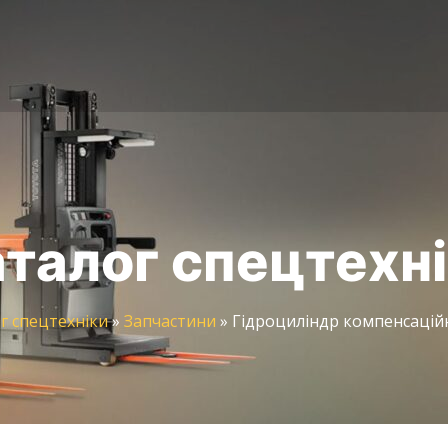
талог спецтехн
г спецтехніки
»
Запчастини
»
Гідроциліндр компенсаційн