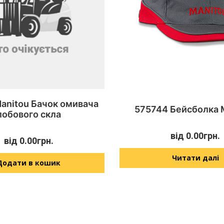
anitou Бачок омивача
575744 Бейсболка 
лобового скла
від
0.00
грн.
від
0.00
грн.
Читати далі
Додати в кошик