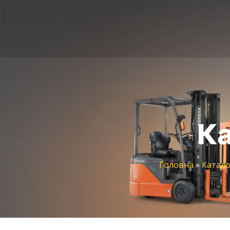
Ка
Головна
»
Катало