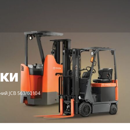
іки
ий JCB 563/60104